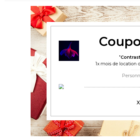
Coupo
Contras
1
x mois de location d
X