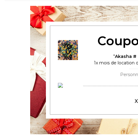
Coupo
Akasha # 
1
x mois de location d
X