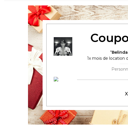
Coupo
Belinda
1
x mois de location d
X