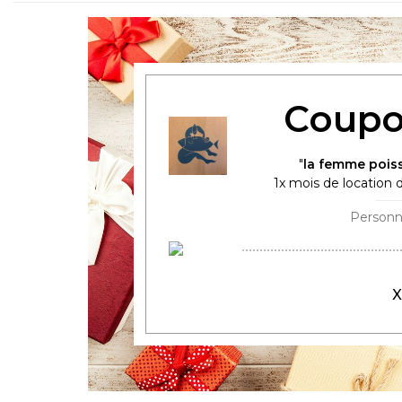
Coupo
la femme pois
1
x mois de location d
X