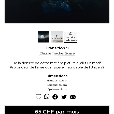
+
Détails
Votre photo
technique
Transition 9
Claude Tièche, Suisse
De la densité de cette matière picturale jaillit un motif.
Profondeur de l'âme ou mystère insondable de l'Univers?
Dimensions
Hauteur : 100 cm
Largeur : 100 cm
Épaisseur : 4 cm
65 CHF par mois