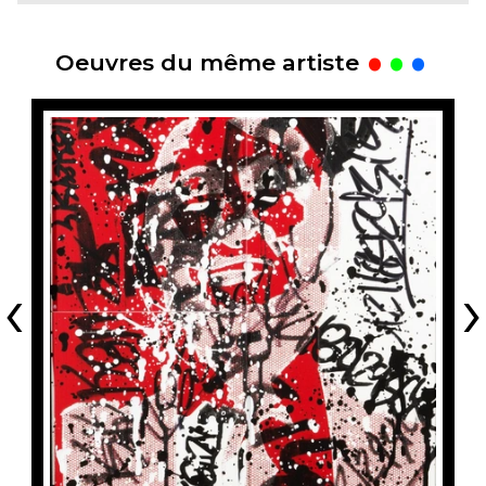
.
Oeuvres du même artiste
‹
›