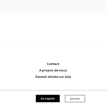
Cosmic portal
, Muriel
 Allemann
Hecquet
: 2000CHF
Achat: 2300CHF
45CHF/mois
Location: 45CHF/mois
Contact
A propos de nous
Devenir Artiste sur A2A
Accepter
Ignorer