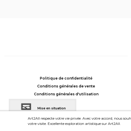
Dualité 4
, Stéphane Soum
Achat: 675CHF
Location: 45CHF/mois
Politique de confidentialité
Conditions générales de vente
Conditions générales d'utilisation
Mise en situation
dans votre intérieur
Art2All respecte votre vie privée. Avec votre accord, nous souha
votre visite. Excellente exploration artistique sur Art2All.