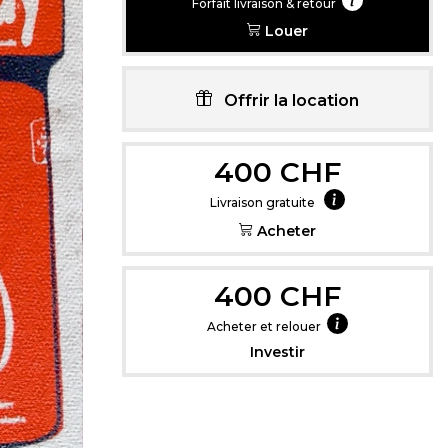
Forfait livraison & retour
Louer
Offrir la location
Cliquez içi pou
400 CHF
Livraison gratuite
Acheter
400 CHF
Acheter et relouer
Investir