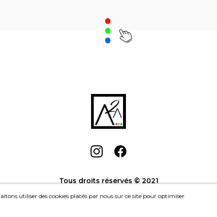
.
Houseskating - Move
,
Catherine Guinot
Liberté 530
, John
Achat: 1000CHF
Achat
Location: 45CHF/mois
Location: 
Tous droits réservés © 2021
itons utiliser des cookies placés par nous sur ce site pour optimiser