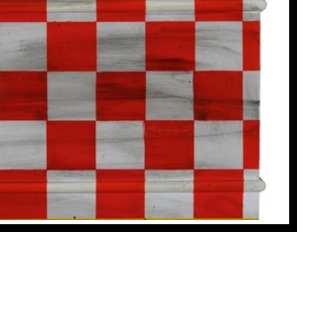
Le fût ELF jaune
, NSNZ
Achat: 2000CHF
Location: 45CHF/mois