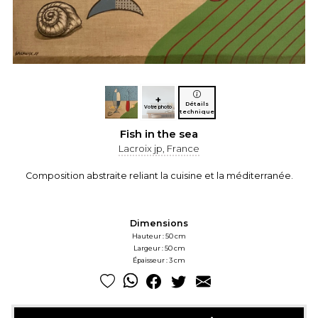
+
Détails
Votre photo
technique
Fish in the sea
Lacroix jp, France
Composition abstraite reliant la cuisine et la méditerranée.
Dimensions
Hauteur : 50 cm
Largeur : 50 cm
Épaisseur : 3 cm