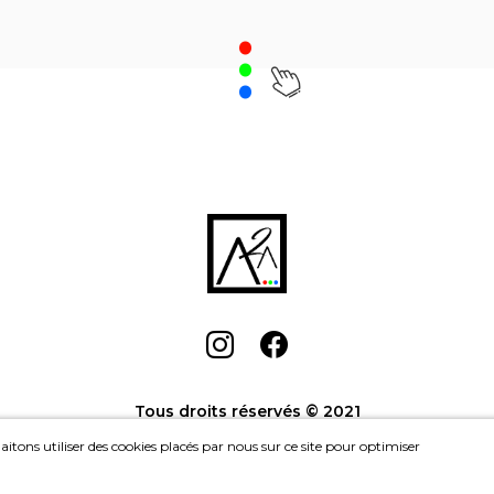
.
Houseskating - Move
,
Catherine Guinot
Liberté 530
, John
Achat: 1000CHF
Achat
Location: 45CHF/mois
Location: 
Tous droits réservés © 2021
itons utiliser des cookies placés par nous sur ce site pour optimiser