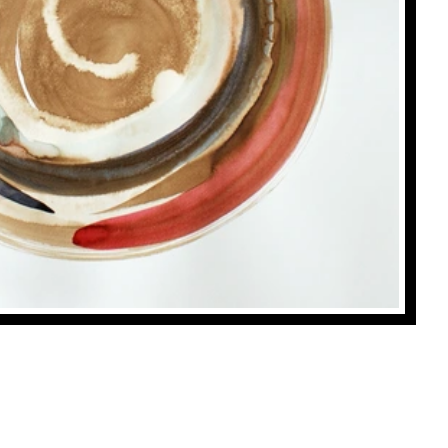
enso 1
, Castella Pascale
Achat: 800CHF
Location: 45CHF/mois