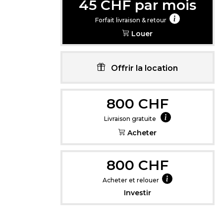
45 CHF par mois
Forfait livraison & retour
Louer
Offrir la location
Cliquez içi pou
800 CHF
Livraison gratuite
Acheter
800 CHF
Acheter et relouer
Investir