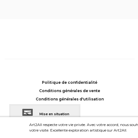
Dualité 4
, Stéphane Soum
Achat: 675CHF
Location: 45CHF/mois
Politique de confidentialité
Conditions générales de vente
Conditions générales d'utilisation
Mise en situation
dans votre intérieur
Art2All respecte votre vie privée. Avec votre accord, nous souha
votre visite. Excellente exploration artistique sur Art2All.