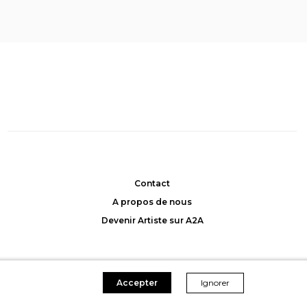
Cosmic portal
, Muriel
 Allemann
Hecquet
: 2000CHF
Achat: 2300CHF
45CHF/mois
Location: 45CHF/mois
Contact
A propos de nous
Devenir Artiste sur A2A
Accepter
Ignorer