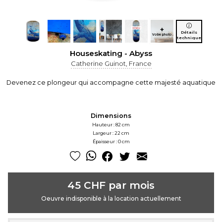
+
Détails
Votre photo
technique
Houseskating - Abyss
Catherine Guinot, France
Devenez ce plongeur qui accompagne cette majesté aquatique
Dimensions
Hauteur : 82 cm
Largeur : 22 cm
Épaisseur : 0 cm
45 CHF par mois
Oeuvre indisponible à la location actuellement