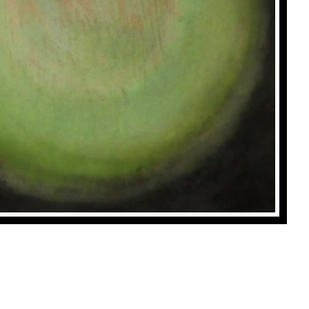
Vert
, Jeanne Schmid
Achat: 1100CHF
Location: 45CHF/mois