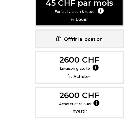
45 CHF par mois
Forfait livraison & retour
Louer
Offrir la location
Cliquez içi pou
2600 CHF
Livraison gratuite
Acheter
2600 CHF
Acheter et relouer
Investir