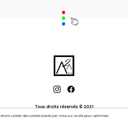
.
Houseskating - Move
,
Catherine Guinot
Liberté 530
, John
Achat: 1000CHF
Achat
Location: 45CHF/mois
Location: 
Tous droits réservés © 2021
itons utiliser des cookies placés par nous sur ce site pour optimiser