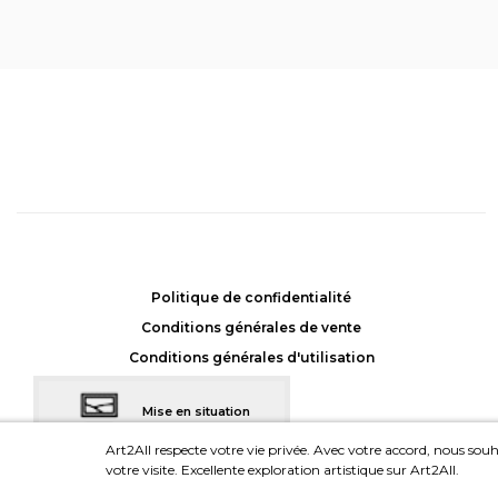
Dualité 4
, Stéphane Soum
Achat: 675CHF
Location: 45CHF/mois
Politique de confidentialité
Conditions générales de vente
Conditions générales d'utilisation
Mise en situation
dans votre intérieur
Art2All respecte votre vie privée. Avec votre accord, nous souha
votre visite. Excellente exploration artistique sur Art2All.