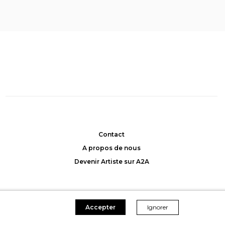
Cosmic portal
, Muriel
 Allemann
Hecquet
: 2000CHF
Achat: 2300CHF
45CHF/mois
Location: 45CHF/mois
Contact
A propos de nous
Devenir Artiste sur A2A
Accepter
Ignorer