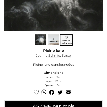
+
Détails
Votre photo
technique
Pleine lune
Jeanne Schmid, Suisse
Pleine lune dans les nuées
Dimensions
Hauteur : 111 cm
Largeur : 106 cm
Épaisseur : 3 cm
45 CHF par mois