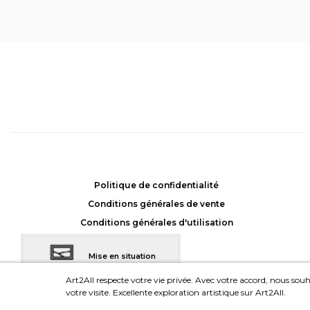
Head
, Muriel Hecquet
In
Achat: 1600CHF
Location: 45CHF/mois
Politique de confidentialité
Conditions générales de vente
Conditions générales d'utilisation
Mise en situation
dans votre intérieur
Art2All respecte votre vie privée. Avec votre accord, nous souha
votre visite. Excellente exploration artistique sur Art2All.