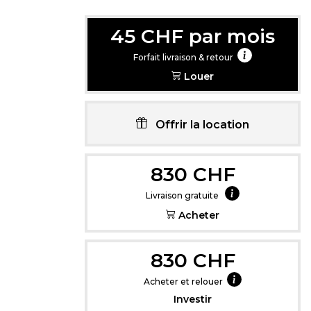
45 CHF par mois
Forfait livraison & retour
Louer
Cliquez içi pou
Offrir la location
830 CHF
Livraison gratuite
Acheter
830 CHF
Acheter et relouer
Investir