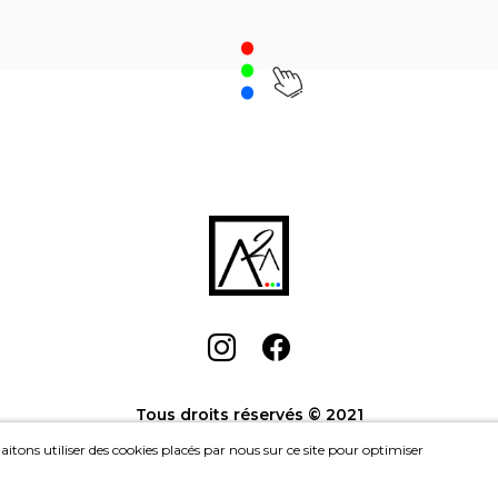
.
PETITE DANSEUSE 
dian Boy
, Muriel Hecquet
Achat: 1550CHF
Acha
Location: 45CHF/mois
Location: 
Tous droits réservés © 2021
itons utiliser des cookies placés par nous sur ce site pour optimiser