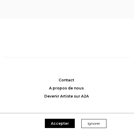
ASSISE 1
,
La Marca
Rebenok
, Muriel Hecquet
t: 1050CHF
Achat: 1200CHF
45CHF/mois
Location: 45CHF/mois
Contact
A propos de nous
Devenir Artiste sur A2A
Accepter
Ignorer