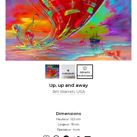
+
Détails
Votre photo
technique
Up, up and away
Jim Warren, USA
Dimensions
Hauteur : 122 cm
Largeur : 91 cm
Épaisseur : 4 cm