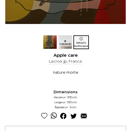
+
Détails
Votre photo
technique
Apple care
Lacroix jp, France
nature morte
Dimensions
Hauteur : 100 cm
Largeur : 100 cm
Épaisseur : 3 cm