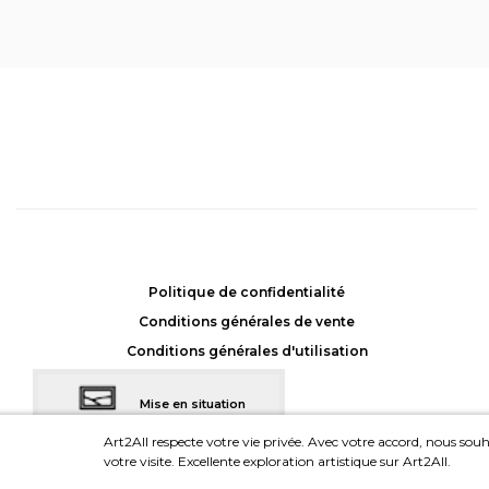
Dualité 4
, Stéphane Soum
Achat: 675CHF
Location: 45CHF/mois
Politique de confidentialité
Conditions générales de vente
Conditions générales d'utilisation
Mise en situation
dans votre intérieur
Art2All respecte votre vie privée. Avec votre accord, nous souha
votre visite. Excellente exploration artistique sur Art2All.