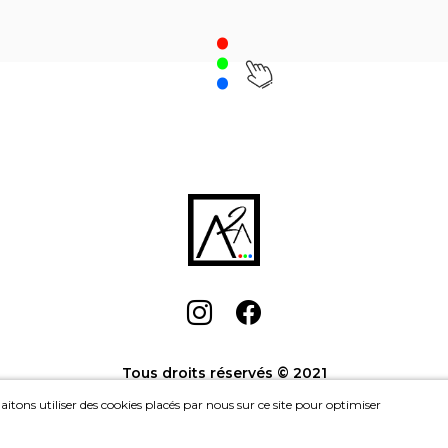
.
Houseskating - Move
,
Catherine Guinot
Liberté 530
, John
Achat: 1000CHF
Achat
Location: 45CHF/mois
Location: 
Tous droits réservés © 2021
itons utiliser des cookies placés par nous sur ce site pour optimiser