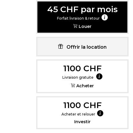
45 CHF par mois
Forfait livraison & retour
Louer
Cliquez içi pou
Offrir la location
1100 CHF
Livraison gratuite
Acheter
1100 CHF
Acheter et relouer
Investir