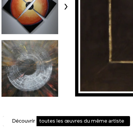
›
Découvrir
toutes les œuvres du même artiste