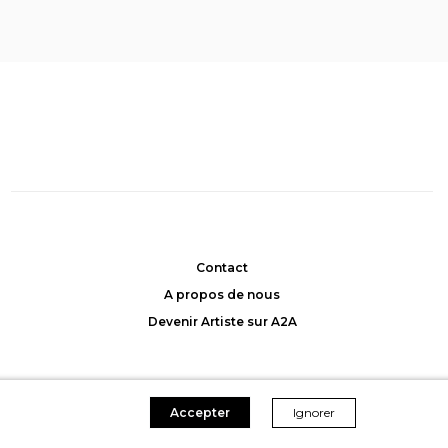
Cosmic portal
, Muriel
 Allemann
Hecquet
: 2000CHF
Achat: 2300CHF
45CHF/mois
Location: 45CHF/mois
Contact
A propos de nous
Devenir Artiste sur A2A
Accepter
Ignorer