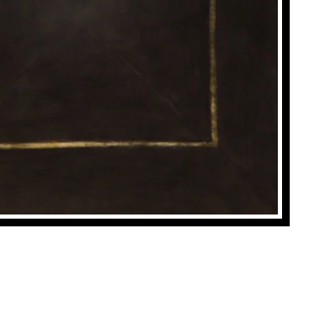
Vue du toit
, Jeanne Schmid
Achat: 2600CHF
Location: 45CHF/mois