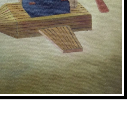
Le bateau pirate
, Bruno Aimetti
Achat: 780CHF
Location: 45CHF/mois