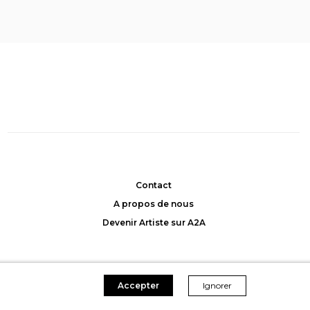
te
, Bruno
Tournesols Mouse
, Bruno
Aimetti
Aimetti
at: 780CHF
Achat: 420CHF
45CHF/mois
Location: 45CHF/mois
Contact
A propos de nous
Devenir Artiste sur A2A
Accepter
Ignorer