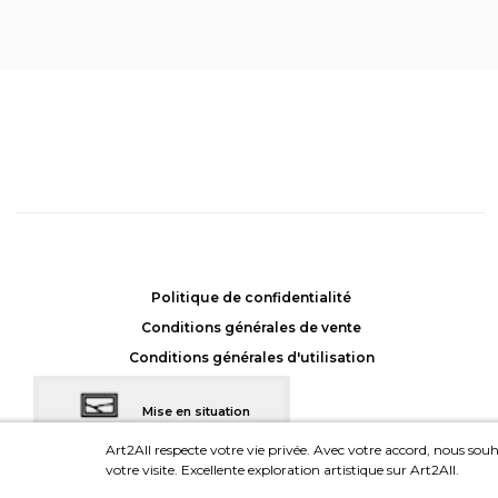
Continuité
, Frederic
POQUET
Achat: 364CHF
Location: 45CHF/mois
Politique de confidentialité
Conditions générales de vente
Conditions générales d'utilisation
Mise en situation
dans votre intérieur
Art2All respecte votre vie privée. Avec votre accord, nous souha
votre visite. Excellente exploration artistique sur Art2All.