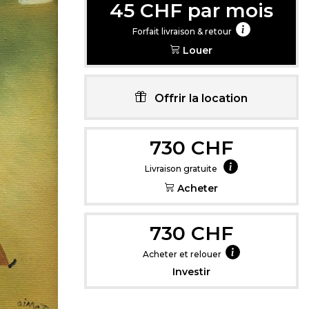
45 CHF par mois
Forfait livraison & retour
Louer
Offrir la location
Cliquez içi pou
730 CHF
Livraison gratuite
Acheter
730 CHF
Acheter et relouer
Investir