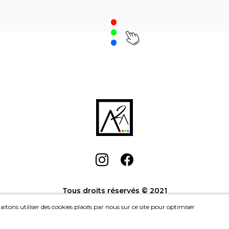
.
Les chaussettes de
l'archiduchesse
, Bruno
Le bateau pira
Aimetti
Achat: 630CHF
Ach
Location: 45CHF/mois
Location: 
Tous droits réservés © 2021
itons utiliser des cookies placés par nous sur ce site pour optimiser