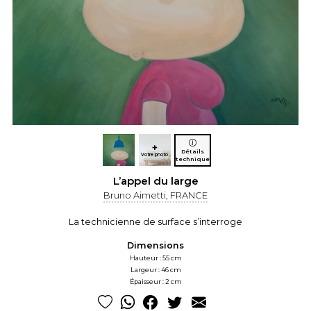
+
Détails
Votre photo
technique
L’appel du large
Bruno Aimetti, FRANCE
La technicienne de surface s’interroge
Dimensions
Hauteur : 55 cm
Largeur : 46 cm
Épaisseur : 2 cm