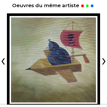
.
Oeuvres du même artiste
‹
›